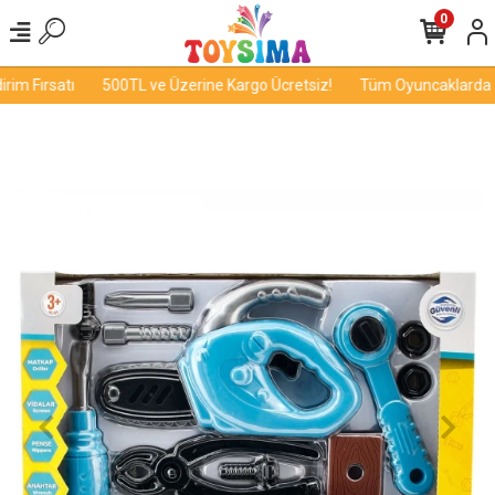
0
im Fırsatı
500TL ve Üzerine Kargo Ücretsiz!
Tüm Oyuncaklarda İnd