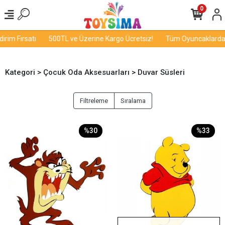
0
rim Fırsatı
500TL ve Üzerine Kargo Ücretsiz!
Tüm Oyuncaklarda İn
Kategori > Çocuk Oda Aksesuarları > Duvar Süsleri
Filtreleme
Sıralama
%30
%33