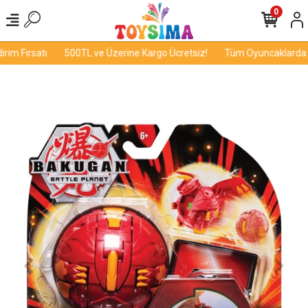
0
im Fırsatı
500TL ve Üzerine Kargo Ücretsiz!
Tüm Oyuncaklarda İnd