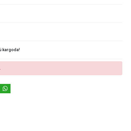
ü kargoda!
.