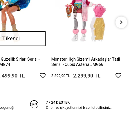
M
Tükendi
S
1
üzellik Sırları Serisi -
Monster High Gizemli Arkadaşlar Tatil
 JMG74
Serisi - Cupid Asteria JMG66
.499,90 TL
2.299,90 TL
2.599,90 TL
7 / 24 DESTEK
 seçeneği
Öneri ve şikayetlerinizi bize iletebilirsiniz.