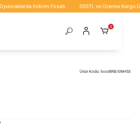
klarda İndirim Fırsatı
500TL ve Üzerine Kargo Ücretsi
0
Ürün Kodu:
locoBRB/GNH53
e