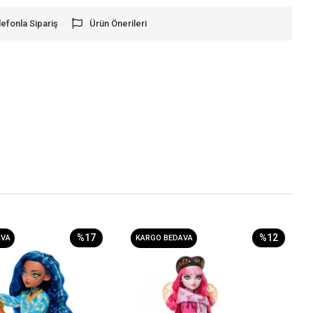
lefonla Sipariş
Ürün Önerileri
%17
%12
AVA
KARGO BEDAVA