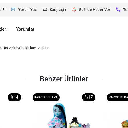
e Et
Yorum Yaz
Karşılaştır
Gelince Haber Ver
Te
leri
Yorumlar
ofis ve kaydıraklı havuz içerir!
Benzer Ürünler
%14
%17
KARGO BEDAVA
KARGO BED