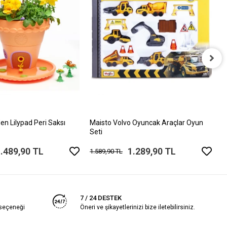
C
A
4
en Lilypad Peri Saksı
Maisto Volvo Oyuncak Araçlar Oyun
Seti
.489,90 TL
1.289,90 TL
1.589,90 TL
7 / 24 DESTEK
 seçeneği
Öneri ve şikayetlerinizi bize iletebilirsiniz.