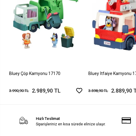
Bluey Çöp Kamyonu 17170
Bluey İtfaiye Kamyonu 
2.989,90 TL
2.889,90 
3.990,90 TL
3.598,90 TL
Hızlı Teslimat
Siparişleriniz en kısa sürede elinize ulaşır.