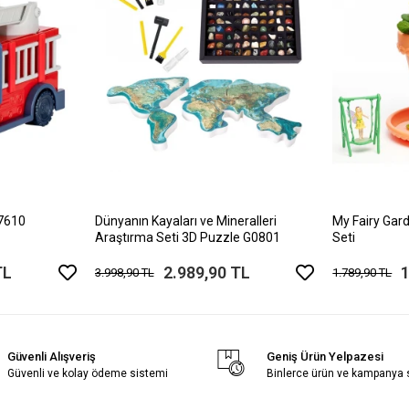
17610
Dünyanın Kayaları ve Mineralleri
My Fairy Gard
Araştırma Seti 3D Puzzle G0801
Seti
TL
2.989,90 TL
1
3.998,90 TL
1.789,90 TL
Güvenli Alışveriş
Geniş Ürün Yelpazesi
Güvenli ve kolay ödeme sistemi
Binlerce ürün ve kampanya