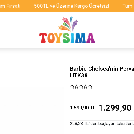
satı
500TL ve Üzerine Kargo Ücretsiz!
Tüm Oyunca
Barbie Chelsea'nin Perva
HTK38
1.299,90
1.599,90 TL
228,28 TL 'den başlayan taksitlerl