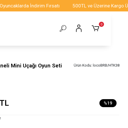
klarda İndirim Fırsatı
500TL ve Üzerine Kargo Ücretsi
0
neli Mini Uçağı Oyun Seti
Ürün Kodu:
locoBRB/HTK38
 TL
%19
e