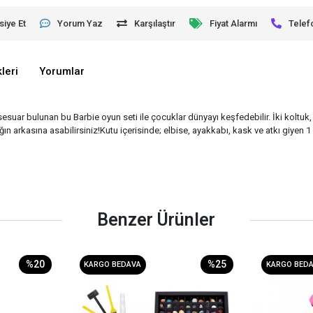
siye Et
Yorum Yaz
Karşılaştır
Fiyat Alarmı
Telef
leri
Yorumlar
esuar bulunan bu Barbie oyun seti ile çocuklar dünyayı keşfedebilir. İki koltuk
ın arkasına asabilirsiniz!Kutu içerisinde; elbise, ayakkabı, kask ve atkı giye
Benzer Ürünler
%20
%25
KARGO BEDAVA
KARGO BED