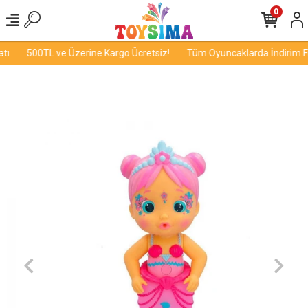
0
tı
500TL ve Üzerine Kargo Ücretsiz!
Tüm Oyuncaklarda İndirim Fır