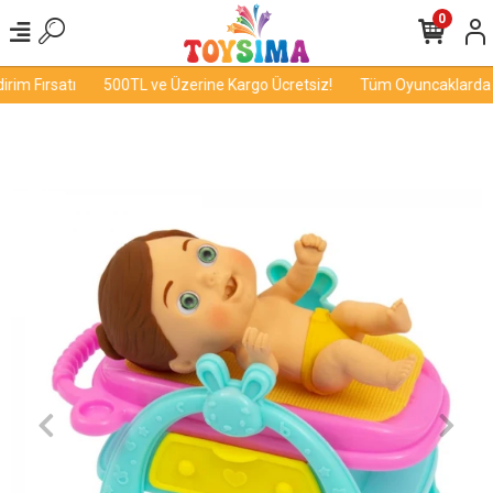
0
im Fırsatı
500TL ve Üzerine Kargo Ücretsiz!
Tüm Oyuncaklarda İn