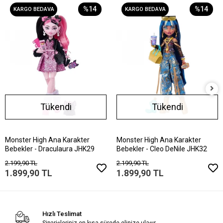
%14
%14
KARGO BEDAVA
KARGO BEDAVA
Tükendi
Tükendi
Monster High Ana Karakter
Monster High Ana Karakter
Bebekler - Draculaura JHK29
Bebekler - Cleo DeNile JHK32
2.199,90 TL
2.199,90 TL
1.899,90 TL
1.899,90 TL
Hızlı Teslimat
Siparişleriniz en kısa sürede elinize ulaşır.