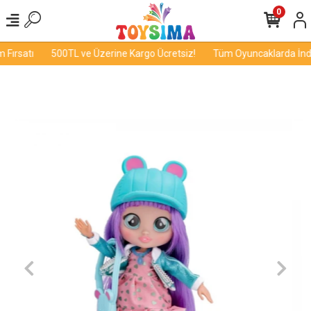
0
Fırsatı
500TL ve Üzerine Kargo Ücretsiz!
Tüm Oyuncaklarda İndiri