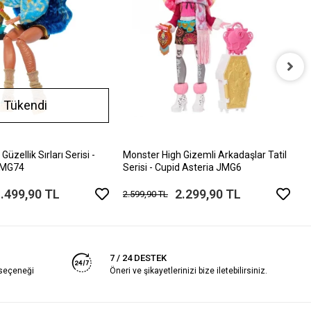
M
Tükendi
S
1
üzellik Sırları Serisi -
Monster High Gizemli Arkadaşlar Tatil
 JMG74
Serisi - Cupid Asteria JMG6
.499,90 TL
2.299,90 TL
2.599,90 TL
7 / 24 DESTEK
 seçeneği
Öneri ve şikayetlerinizi bize iletebilirsiniz.