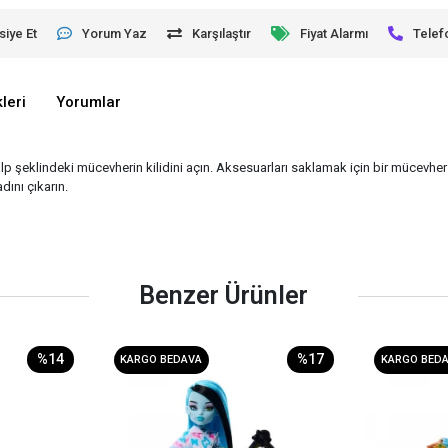
siye Et
Yorum Yaz
Karşılaştır
Fiyat Alarmı
Telef
leri
Yorumlar
lp şeklindeki mücevherin kilidini açın. Aksesuarları saklamak için bir mücevher 
dını çıkarın.
Benzer Ürünler
%14
%17
KARGO BEDAVA
KARGO BED