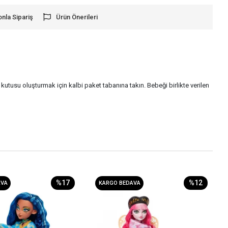
onla Sipariş
Ürün Önerileri
kutusu oluşturmak için kalbi paket tabanına takın. Bebeği birlikte verilen
%17
%12
AVA
KARGO BEDAVA