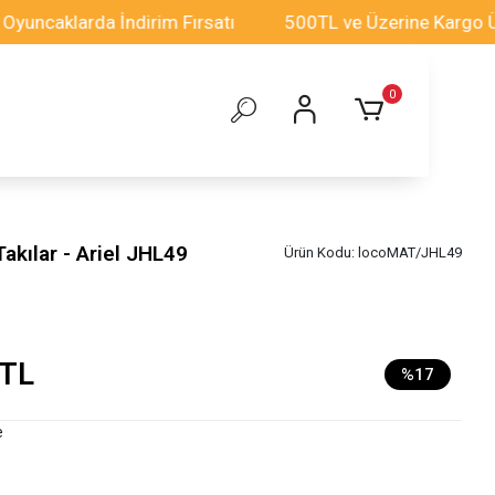
larda İndirim Fırsatı
500TL ve Üzerine Kargo Ücretsi
0
akılar - Ariel JHL49
Ürün Kodu:
locoMAT/JHL49
 TL
%17
e