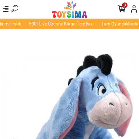
0
im Fırsatı
500TL ve Üzerine Kargo Ücretsiz!
Tüm Oyuncaklarda İnd