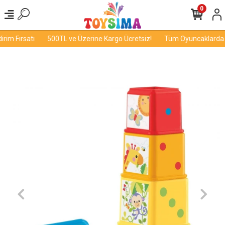
0
im Fırsatı
500TL ve Üzerine Kargo Ücretsiz!
Tüm Oyuncaklarda İn