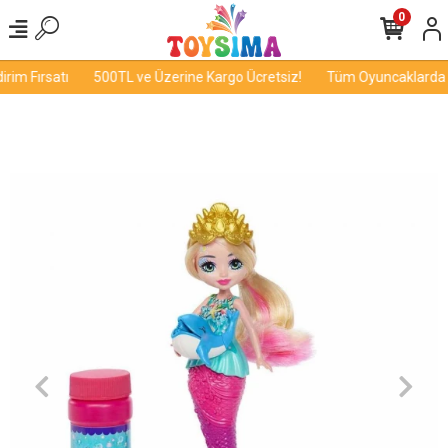
0
im Fırsatı
500TL ve Üzerine Kargo Ücretsiz!
Tüm Oyuncaklarda İn