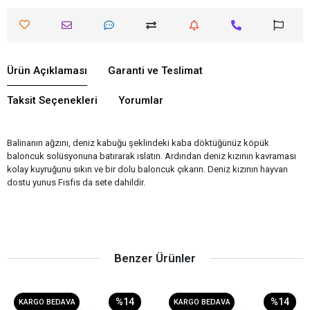
Ürün Açıklaması
Garanti ve Teslimat
Taksit Seçenekleri
Yorumlar
Balinanın ağzını, deniz kabuğu şeklindeki kaba döktüğünüz köpük
baloncuk solüsyonuna batırarak ıslatın. Ardından deniz kızının kavraması
kolay kuyruğunu sıkın ve bir dolu baloncuk çıkarın. Deniz kızının hayvan
dostu yunus Fısfıs da sete dahildir.
Benzer Ürünler
%14
%14
KARGO BEDAVA
KARGO BEDAVA