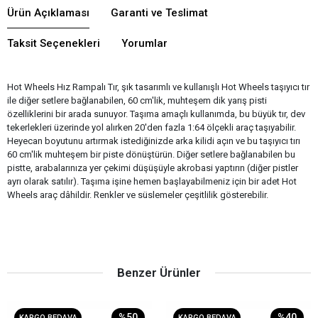
Ürün Açıklaması
Garanti ve Teslimat
Taksit Seçenekleri
Yorumlar
Hot Wheels Hız Rampalı Tır, şık tasarımlı ve kullanışlı Hot Wheels taşıyıcı tır
ile diğer setlere bağlanabilen, 60 cm'lik, muhteşem dik yarış pisti
özelliklerini bir arada sunuyor. Taşıma amaçlı kullanımda, bu büyük tır, dev
tekerlekleri üzerinde yol alırken 20'den fazla 1:64 ölçekli araç taşıyabilir.
Heyecan boyutunu artırmak istediğinizde arka kilidi açın ve bu taşıyıcı tırı
60 cm'lik muhteşem bir piste dönüştürün. Diğer setlere bağlanabilen bu
pistte, arabalarınıza yer çekimi düşüşüyle akrobasi yaptırın (diğer pistler
ayrı olarak satılır). Taşıma işine hemen başlayabilmeniz için bir adet Hot
Wheels araç dâhildir. Renkler ve süslemeler çeşitlilik gösterebilir.
Benzer Ürünler
%50
%40
KARGO BEDAVA
KARGO BEDAVA