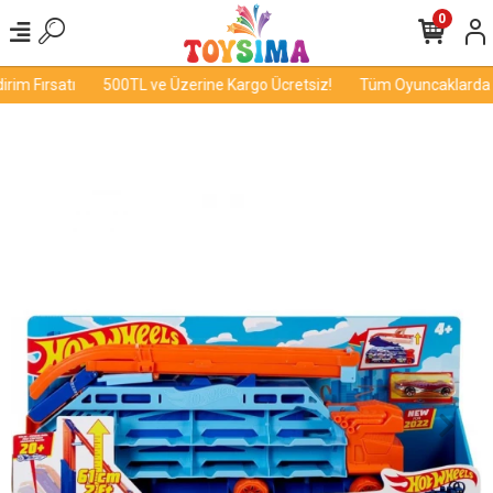
0
im Fırsatı
500TL ve Üzerine Kargo Ücretsiz!
Tüm Oyuncaklarda İn