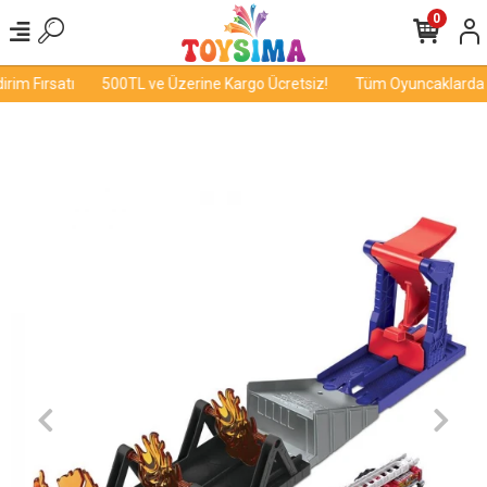
0
im Fırsatı
500TL ve Üzerine Kargo Ücretsiz!
Tüm Oyuncaklarda İn