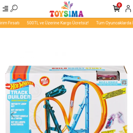
0
m Fırsatı
500TL ve Üzerine Kargo Ücretsiz!
Tüm Oyuncaklarda İnd