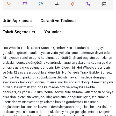
Ürün Açıklaması
Garanti ve Teslimat
Taksit Seçenekleri
Yorumlar
Hot Wheels Track Builder Sonsuz Çember Pisti, standart bir döngüyü,
çocukları görsel olarak heyecan verici yollarla ivme denemeye davet eden
iki heyecan verici ve zorlu kuruluma dönüştürür! Stand başlatıcısı, hızlanan
arabaları sonsuz döngüsüne ve ardından araçları yakalama kabına çeviren
bir sıçrayışla çıkış yoluna gönderir. 1:64 ölçekli bir Hot Wheels aracı içerir
ve 6 ila 12 yaş arası çocuklara yöneliktir. Hot Wheels Track Builder Sonsuz
Çember Pisti, parkurun yoğunluğunu değiştirmek için sadece döngüyü
ayarlayarak harika yol dönüşümleri sunar. Bu sonsuz döngü, tamamen yeni
bir yapı başlatmak zorunda kalmadan hızlı ve kolay bir şekilde
genişler.Çok yönlü kurulum, zorluk seviyelerini artırarak, atlamadan ön veya
arka dönüşlere izin verir.Çocuklar, araçlarını döngünün içine, zıplamanın
üzerinden ve nihayetinde yakalama kabına göndermek için stand
başlatıcısını kullanırken kuvvetle deneyler yapar.Döngü kiti, bir 1:64 döküm
arabanın yanı sıra tam bir bodurluk deneyimi için genişletilmiş bir iz içerir.