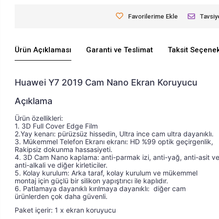
Favorilerime Ekle
Tavsiy
Ürün Açıklaması
Garanti ve Teslimat
Taksit Seçenek
Huawei Y7 2019 Cam Nano Ekran Koruyucu
Açıklama
Ürün özellikleri: 
Ürün özellikleri: 1. 2.5D Yay kenarı: pürüzsüz hiss
1. 3D Full Cover Edge Film 
2.Yay kenarı: pürüzsüz hissedin, Ultra ince cam ultra dayanıklı. 
3. Mükemmel Telefon Ekranı ekranı: HD %99 optik geçirgenlik, 
Rakipsiz dokunma hassasiyeti. 
4. 3D Cam Nano kaplama: anti-parmak izi, anti-yağ, anti-asit ve
anti-alkali ve diğer kirleticiler. 
5. Kolay kurulum: Arka taraf, kolay kurulum ve mükemmel 
montaj için güçlü bir silikon yapıştırıcı ile kaplıdır. 
6. Patlamaya dayanıklı kırılmaya dayanıklı:  diğer cam 
ürünlerden çok daha güvenli.
Paket içerir: 1 x ekran koruyucu