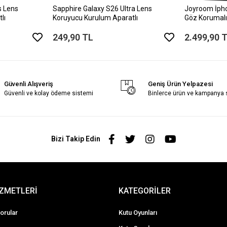
s Lens
Sapphire Galaxy S26 Ultra Lens
Joyroom İph
lı
Koruyucu Kurulum Aparatlı
Göz Korumalı
249,90 TL
2.499,90 
Güvenli Alışveriş
Geniş Ürün Yelpazesi
Güvenli ve kolay ödeme sistemi
Binlerce ürün ve kampanya
Bizi Takip Edin
İZMETLERİ
KATEGORİLER
orular
Kutu Oyunları