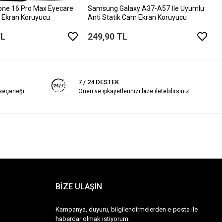
one 16 Pro Max Eyecare
Samsung Galaxy A37-A57 İle Uyumlu
 Ekran Koruyucu
Anti Statik Cam Ekran Koruyucu
TL
249,90 TL
7 / 24 DESTEK
 seçeneği
Öneri ve şikayetlerinizi bize iletebilirsiniz.
BİZE ULAŞIN
Kampanya, duyuru, bilgilendirmelerden e-posta ile
haberdar olmak istiyorum.