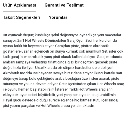
Ürün Açıklaması
Garanti ve Teslimat
Taksit Seçenekleri
Yorumlar
Bir oyuncak düşün; kurdukça şekil değiştiriyor, oynadıkça yeni maceralar
sunuyor. 2in1 Hot Wheels Dönüşebilen Garaj Oyun Seti, her kurulumda
oyuna farklı bir heyecan katıyor. Garajdan piste, pistten akrobatik
gösterilere uzanan eğlenceli bir dünya kurmak çok mümkün! Set, ister çok
katlı garaj ister akrobatik yarış pisti olarak kullanılabiliyor. Garaj modunda
arabanı rampaya yerleştirip fırlattığında gizli bir geçitten geçerek piste
doğru hızla ilerliyor. Üstelik arada bir sürpriz hareketler de olabiliyor!
Akrobatik modda ise heyecan seviye biraz daha artıyor. İkinci kattaki sarı
düğmeye basıp kolu çektiğinde araba boşluğun üzerinden uçarak piste
tutunuyor ve yoluna devam ediyor. Setin içerisinden çıkan Hot Wheels araç
ile oyunu hemen başlatabilirsin! İstersen farklı Hot Wheels araçlarını
ekleyerek oyun setini büyütebilir, yeni yarış senaryoları oluşturabilirsin.
Hayal gücü devrede olduğu sürece eğlence hiç bitmez! Kutu içerisinde;
pist yapım parçaları ve Hot Wheels araba yer almaktadır.