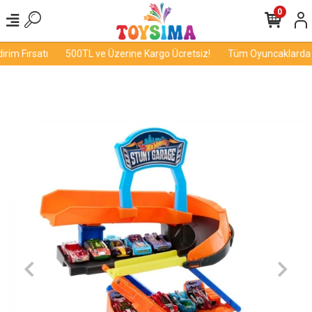
0
im Fırsatı
500TL ve Üzerine Kargo Ücretsiz!
Tüm Oyuncaklarda İn