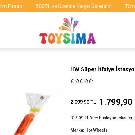
ırsatı
500TL ve Üzerine Kargo Ücretsiz!
Tüm Oyun
HW Süper İtfaiye İstasy
1.799,90
2.099,90 TL
316,09 TL 'den başlayan taksitlerl
Marka:
Hot Wheels