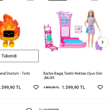
B
Tükendi
J
2
nal Dostum - Tochi
Barbie Bagaj Teslim Noktası Oyun Seti
JMJ49
.599,90 TL
1.599,90 TL
1.899,90 TL
7 / 24 DESTEK