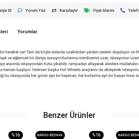
siye Et
Yorum Yaz
Karşılaştır
Fiyat Alarmı
Telef
leri
Yorumlar
bir hareket var! Tam da böyle anlarda uzaklardan yardım sesleri duyuluyor ve itf
aylı ve eğlenceli bir dünya sunuyor.Kurtarma merdivenini uzat, istasyonun üzerin
iye aracınla istasyondan hızla çıkabilir, rampadan atlayarak alevlere müdahale 
cera hemen başlıyor. İstersen başka Hot Wheels araçlarını da ekleyerek istasyon
ı bu istasyonda her görev ayrı bir heyecan, her kurtarma ayrı bir başarı hissi 
Benzer Ürünler
%16
%16
KARGO BEDAVA
KARGO BED