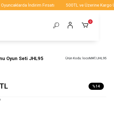
caklarda İndirim Fırsatı
500TL ve Üzerine Kargo Ücre
0
onu Oyun Seti JHL95
Ürün Kodu:
locoMAT/JHL95
 TL
%14
e