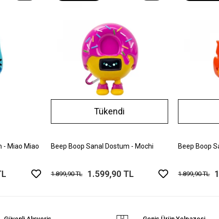
Tükendi
 - Miao Miao
Beep Boop Sanal Dostum - Mochi
Beep Boop Sa
TL
1.599,90 TL
1
1.899,90 TL
1.899,90 TL
Güvenli Alışveriş
Geniş Ürün Yelpazesi