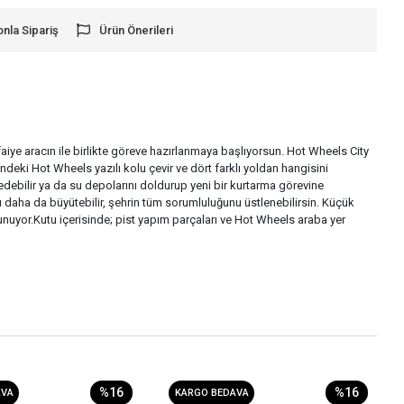
onla Sipariş
Ürün Önerileri
aiye aracın ile birlikte göreve hazırlanmaya başlıyorsun. Hot Wheels City
deki Hot Wheels yazılı kolu çevir ve dört farklı yoldan hangisini
edebilir ya da su depolarını doldurup yeni bir kurtarma görevine
u daha da büyütebilir, şehrin tüm sorumluluğunu üstlenebilirsin. Küçük
sunuyor.Kutu içerisinde; pist yapım parçaları ve Hot Wheels araba yer
%16
%16
AVA
KARGO BEDAVA