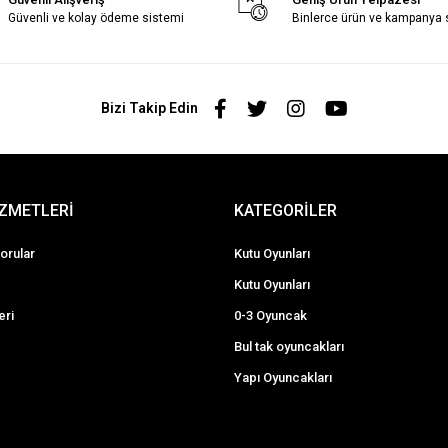
Güvenli ve kolay ödeme sistemi
Binlerce ürün ve kampanya
Bizi Takip Edin
İZMETLERİ
KATEGORİLER
orular
Kutu Oyunları
Kutu Oyunları
eri
0-3 Oyuncak
Bul tak oyuncakları
Yapı Oyuncakları