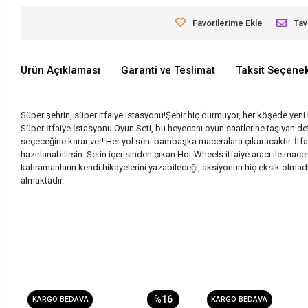
Favorilerime Ekle
Tav
Ürün Açıklaması
Garanti ve Teslimat
Taksit Seçenek
Süper şehrin, süper itfaiye istasyonu!Şehir hiç durmuyor, her köşede yeni 
Süper İtfaiye İstasyonu Oyun Seti, bu heyecanı oyun saatlerine taşıyan det
seçeceğine karar ver! Her yol seni bambaşka maceralara çıkaracaktır. İtfa
hazırlanabilirsin. Setin içerisinden çıkan Hot Wheels itfaiye aracı ile ma
kahramanların kendi hikayelerini yazabileceği, aksiyonun hiç eksik olmadığ
almaktadır.
%16
KARGO BEDAVA
KARGO BEDAVA