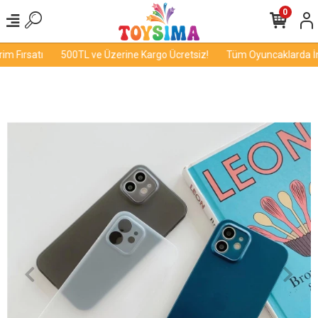
0
 Fırsatı
500TL ve Üzerine Kargo Ücretsiz!
Tüm Oyuncaklarda İndi