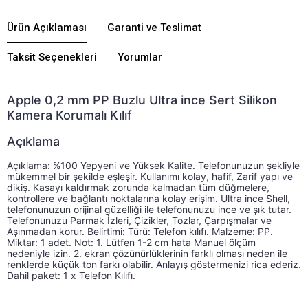
Ürün Açıklaması
Garanti ve Teslimat
Taksit Seçenekleri
Yorumlar
Apple 0,2 mm PP Buzlu Ultra ince Sert Silikon
Kamera Korumalı Kılıf
Açıklama
Açıklama: %100 Yepyeni ve Yüksek Kalite. Telefonunuzun şekliyle 
Açıklama: %100 Yepyeni ve Yüksek Kalite. Telefonunuzu
mükemmel bir şekilde eşleşir. Kullanımı kolay, hafif, Zarif yapı ve 
dikiş. Kasayı kaldırmak zorunda kalmadan tüm düğmelere, 
kontrollere ve bağlantı noktalarına kolay erişim. Ultra ince Shell, 
telefonunuzun orijinal güzelliği ile telefonunuzu ince ve şık tutar. 
Telefonunuzu Parmak İzleri, Çizikler, Tozlar, Çarpışmalar ve 
Aşınmadan korur. Belirtimi: Türü: Telefon kılıfı. Malzeme: PP.  
Miktar: 1 adet. Not: 1. Lütfen 1-2 cm hata Manuel ölçüm 
nedeniyle izin. 2. ekran çözünürlüklerinin farklı olması neden ile 
renklerde küçük ton farkı olabilir. Anlayış göstermenizi rica ederiz. 
Dahil paket: 1 x Telefon Kılıfı.