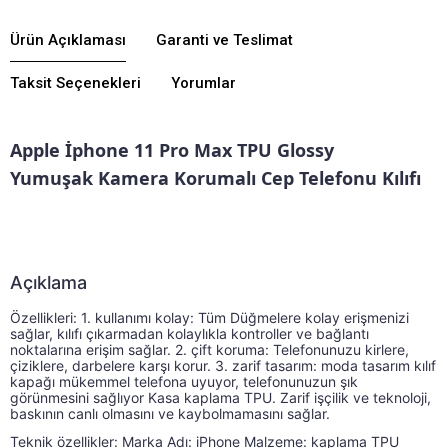
Ürün Açıklaması
Garanti ve Teslimat
Taksit Seçenekleri
Yorumlar
Apple İphone 11 Pro Max TPU Glossy
Yumuşak
Kamera Korumalı Cep Telefonu Kılıfı
Açıklama
Özellikleri: 1. kullanımı kolay: kolay erişim tüm dü
Özellikleri: 1. kullanımı kolay: Tüm Düğmelere kolay erişmenizi 
sağlar, kılıfı çıkarmadan kolaylıkla kontroller ve bağlantı 
noktalarına erişim sağlar. 2. çift koruma: Telefonunuzu kirlere, 
çiziklere, darbelere karşı korur. 3. zarif tasarım: moda tasarım kılıf 
kapağı mükemmel telefona uyuyor, telefonunuzun şık 
görünmesini sağlıyor Kasa kaplama TPU. Zarif işçilik ve teknoloji, 
baskının canlı olmasını ve kaybolmamasını sağlar.
Teknik özellikler: Marka Adı: iPhone Malzeme: kaplama TPU 