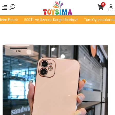
0
im Fırsatı
500TL ve Üzerine Kargo Ücretsiz!
Tüm Oyuncaklarda İnd