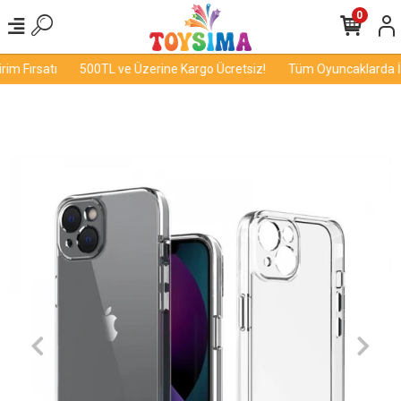
0
m Fırsatı
500TL ve Üzerine Kargo Ücretsiz!
Tüm Oyuncaklarda İndi