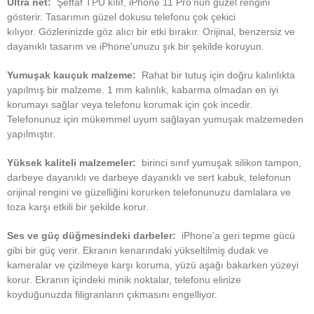
Ultra net:
Şeffaf TPU kılıf, iPhone 11 Pro'nun güzel rengini
gösterir.
Tasarımın güzel dokusu telefonu çok çekici
kılıyor.
Gözlerinizde göz alıcı bir etki bırakır.
Orijinal, benzersiz ve
dayanıklı tasarım ve iPhone'unuzu şık bir şekilde koruyun.
Yumuşak kauçuk malzeme:
Rahat bir tutuş için doğru kalınlıkta
yapılmış bir malzeme.
1 mm kalınlık, kabarma olmadan en iyi
korumayı sağlar veya telefonu korumak için çok incedir.
Telefonunuz için mükemmel uyum sağlayan yumuşak malzemeden
yapılmıştır.
Yüksek kaliteli malzemeler:
birinci sınıf yumuşak silikon tampon,
darbeye dayanıklı ve darbeye dayanıklı ve sert kabuk, telefonun
orijinal rengini ve güzelliğini korurken telefonunuzu damlalara ve
toza karşı etkili bir şekilde korur.
Ses ve güç düğmesindeki darbeler:
iPhone'a geri tepme gücü
gibi bir güç verir.
Ekranın kenarındaki yükseltilmiş dudak ve
kameralar ve çizilmeye karşı koruma, yüzü aşağı bakarken yüzeyi
korur.
Ekranın içindeki minik noktalar, telefonu elinize
koyduğunuzda filigranların çıkmasını engelliyor.