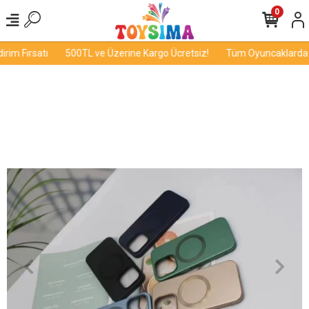
0
im Fırsatı
500TL ve Üzerine Kargo Ücretsiz!
Tüm Oyuncaklarda İn