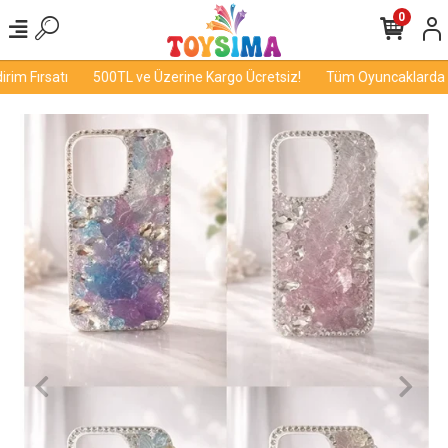
0
m Fırsatı
500TL ve Üzerine Kargo Ücretsiz!
Tüm Oyuncaklarda İnd