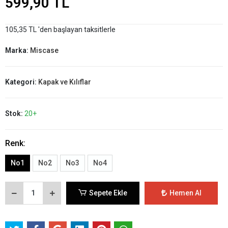
599,90 TL
105,35 TL 'den başlayan taksitlerle
Marka:
Miscase
Kategori:
Kapak ve Kılıflar
Stok:
20+
Renk:
No1
No2
No3
No4
Sepete Ekle
Hemen Al