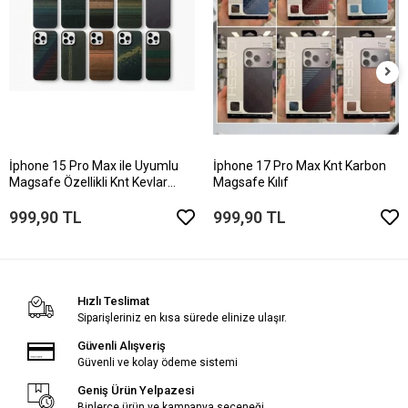
İphone 15 Pro Max ile Uyumlu
İphone 17 Pro Max Knt Karbon
Magsafe Özellikli Knt Kevlar
Magsafe Kılıf
Telefon Kılıfı
999,90 TL
999,90 TL
Hızlı Teslimat
Siparişleriniz en kısa sürede elinize ulaşır.
Güvenli Alışveriş
Güvenli ve kolay ödeme sistemi
Geniş Ürün Yelpazesi
Binlerce ürün ve kampanya seçeneği