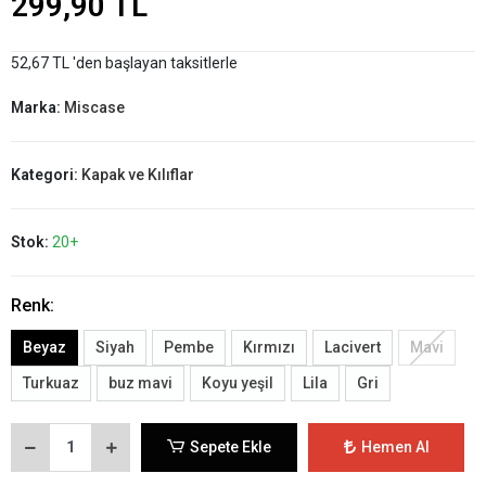
299,90 TL
52,67 TL 'den başlayan taksitlerle
Marka:
Miscase
Kategori:
Kapak ve Kılıflar
Stok:
20+
Renk:
Beyaz
Siyah
Pembe
Kırmızı
Lacivert
Mavi
Turkuaz
buz mavi
Koyu yeşil
Lila
Gri
Sepete Ekle
Hemen Al