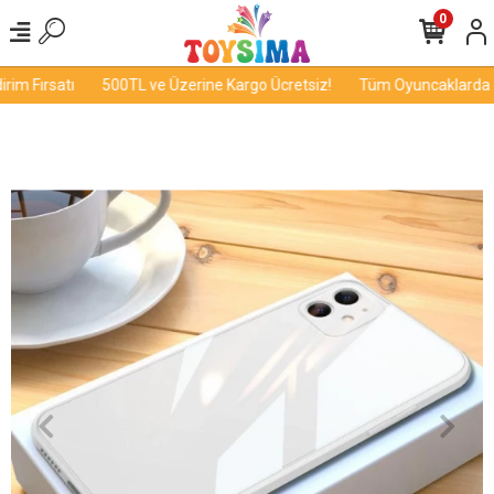
0
m Fırsatı
500TL ve Üzerine Kargo Ücretsiz!
Tüm Oyuncaklarda İnd