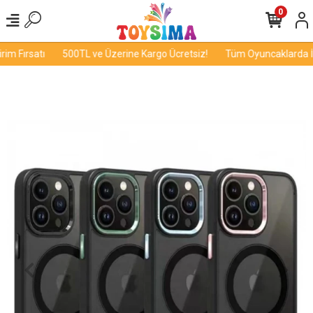
0
m Fırsatı
500TL ve Üzerine Kargo Ücretsiz!
Tüm Oyuncaklarda İnd