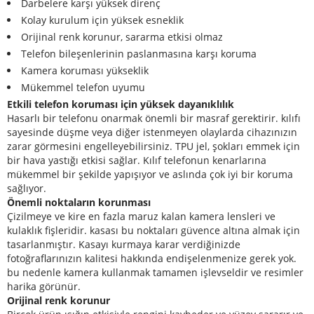
Darbelere karşı yüksek direnç
Kolay kurulum için yüksek esneklik
Orijinal renk korunur, sararma etkisi olmaz
Telefon bileşenlerinin paslanmasına karşı koruma
Kamera koruması yükseklik
Mükemmel telefon uyumu
Etkili telefon koruması için yüksek dayanıklılık
Hasarlı bir telefonu onarmak önemli bir masraf gerektirir.
kılıfı
sayesinde düşme veya diğer istenmeyen olaylarda cihazınızın
zarar görmesini engelleyebilirsiniz.
TPU jel, şokları emmek için
bir hava yastığı etkisi sağlar.
Kılıf telefonun kenarlarına
mükemmel bir şekilde yapışıyor ve aslında çok iyi bir koruma
sağlıyor.
Önemli noktaların korunması
Çizilmeye ve kire en fazla maruz kalan kamera lensleri ve
kulaklık fişleridir.
kasası bu noktaları güvence altına almak için
tasarlanmıştır.
Kasayı kurmaya karar verdiğinizde
fotoğraflarınızın kalitesi hakkında endişelenmenize gerek yok.
bu nedenle kamera kullanmak tamamen işlevseldir ve resimler
harika görünür.
Orijinal renk korunur