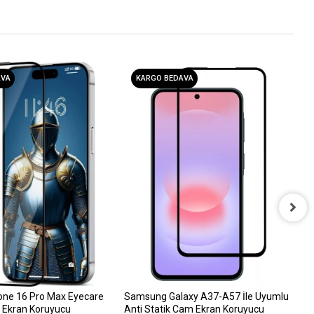
AVA
KARGO BEDAVA
i
D
6
one 16 Pro Max Eyecare
Samsung Galaxy A37-A57 İle Uyumlu
 Ekran Koruyucu
Anti Statik Cam Ekran Koruyucu