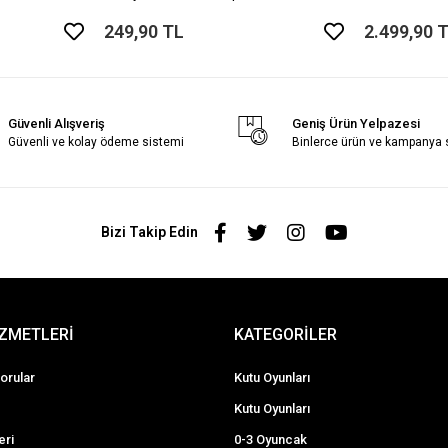
249,90 TL
2.499,90 
Güvenli Alışveriş
Geniş Ürün Yelpazesi
Güvenli ve kolay ödeme sistemi
Binlerce ürün ve kampanya
Bizi Takip Edin
İZMETLERİ
KATEGORİLER
orular
Kutu Oyunları
Kutu Oyunları
eri
0-3 Oyuncak