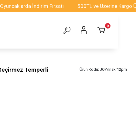
klarda İndirim Fırsatı
500TL ve Üzerine Kargo Ücretsi
0
Geçirmez Temperli
Ürün Kodu:
JOY/lnskr12pm