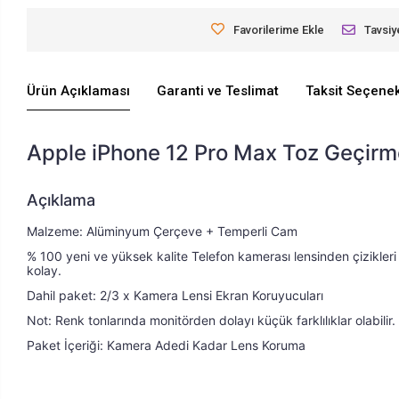
Favorilerime Ekle
Tavsiy
Ürün Açıklaması
Garanti ve Teslimat
Taksit Seçenek
Apple iPhone 12 Pro Max Toz Geçir
Açıklama
Malzeme: Alüminyum Çerçeve + Temperli Cam 
Malzeme: Alüminyum Çerçeve + Temperli Cam Renk: S
% 100 yeni ve yüksek kalite Telefon kamerası lensinden çizikleri 
kolay.
Dahil paket: 2/3 x Kamera Lensi Ekran Koruyucuları
Not: Renk tonlarında monitörden dolayı küçük farklılıklar olabilir.
Paket İçeriği: Kamera Adedi Kadar Lens Koruma