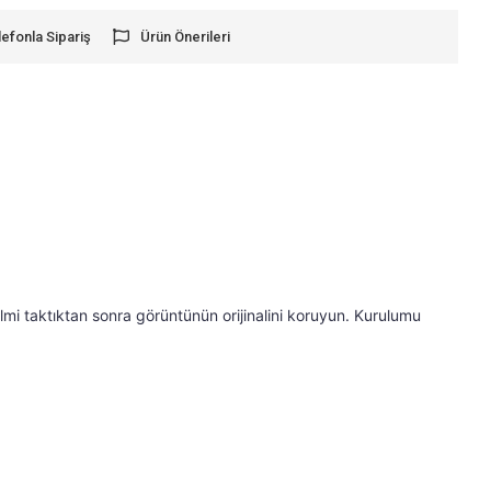
lefonla Sipariş
Ürün Önerileri
Mor/Sarı/Gri/Çok Renkli Boyutu: Iphone 11 için: 2 x K
lmi taktıktan sonra görüntünün orijinalini koruyun. Kurulumu 