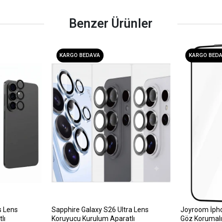
Benzer Ürünler
KARGO BEDAVA
KARGO BED
s Lens
Sapphire Galaxy S26 Ultra Lens
Joyroom İph
lı
Koruyucu Kurulum Aparatlı
Göz Korumalı