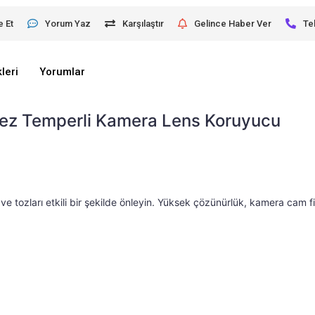
e Et
Yorum Yaz
Karşılaştır
Gelince Haber Ver
Te
leri
Yorumlar
mez Temperli Kamera Lens Koruyucu
iyah/Altın/Gümüş/Koyu Yeşil/Kırmızı/Pembe/Mavi/Yeşil/
ve tozları etkili bir şekilde önleyin. Yüksek çözünürlük, kamera cam fi