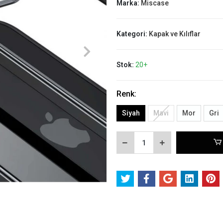
Marka:
Miscase
Kategori:
Kapak ve Kılıflar
Stok:
20+
Renk:
Siyah
Mavi
Mor
Gri