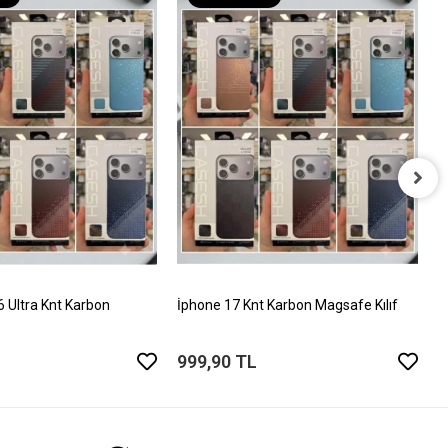
İ
T
5
Ultra Knt Karbon
İphone 17 Knt Karbon Magsafe Kılıf
999,90 TL