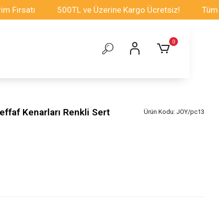
atı
500TL ve Üzerine Kargo Ücretsiz!
Tüm Oyuncak
0
ffaf Kenarları Renkli Sert
Ürün Kodu:
JOY/pc13