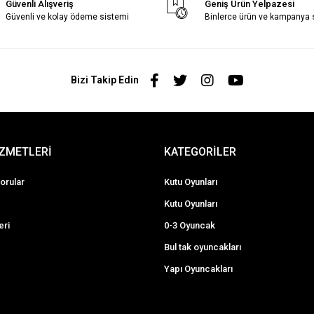
Güvenli Alışveriş
Geniş Ürün Yelpazesi
Güvenli ve kolay ödeme sistemi
Binlerce ürün ve kampanya
Bizi Takip Edin
İZMETLERİ
KATEGORİLER
orular
Kutu Oyunları
Kutu Oyunları
eri
0-3 Oyuncak
Bul tak oyuncakları
Yapı Oyuncakları