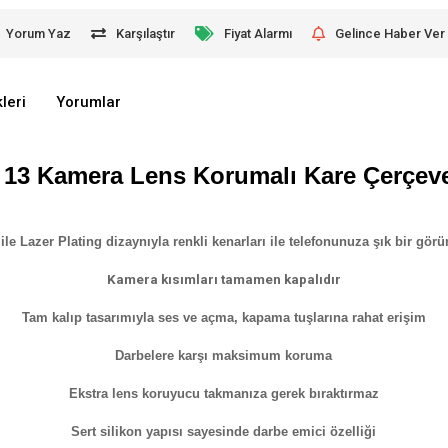
Yorum Yaz
Karşılaştır
Fiyat Alarmı
Gelince Haber Ver
leri
Yorumlar
13 Kamera Lens Korumalı Kare Çerçeve 
 ile Lazer Plating dizaynıyla renkli kenarları ile telefonunuza şık bir gö
Kamera kısımları tamamen kapalıdır
Tam kalıp tasarımıyla ses ve açma, kapama tuşlarına rahat erişim
Darbelere karşı maksimum koruma
Ekstra lens koruyucu takmanıza gerek bıraktırmaz
Sert silikon yapısı sayesinde darbe emici özelliği