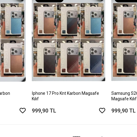
arbon
İphone 17 Pro Knt Karbon Magsafe
Samsung S26 
Kılıf
Magsafe Kılıf
999,90 TL
999,90 TL