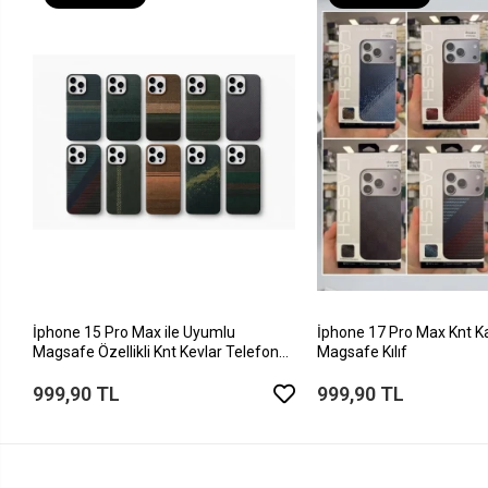
İphone 15 Pro Max ile Uyumlu
İphone 17 Pro Max Knt K
Magsafe Özellikli Knt Kevlar Telefon
Magsafe Kılıf
Kılıfı
999,90 TL
999,90 TL