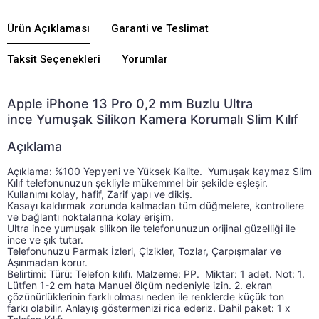
Ürün Açıklaması
Garanti ve Teslimat
Taksit Seçenekleri
Yorumlar
Apple iPhone 13 Pro 0,2 mm Buzlu Ultra
ince Yumuşak Silikon Kamera Korumalı Slim Kılıf
Açıklama
Açıklama: %100 Yepyeni ve Yüksek Kalite.  Yumuşak kaymaz Slim 
Açıklama: %100 Yepyeni ve Yüksek Kalite. Telefonunuzu
Kılıf telefonunuzun şekliyle mükemmel bir şekilde eşleşir. 
Kullanımı kolay, hafif, Zarif yapı ve dikiş. 
Kasayı kaldırmak zorunda kalmadan tüm düğmelere, kontrollere 
ve bağlantı noktalarına kolay erişim.
Ultra ince yumuşak silikon ile telefonunuzun orijinal güzelliği ile 
ince ve şık tutar.
Telefonunuzu Parmak İzleri, Çizikler, Tozlar, Çarpışmalar ve 
Aşınmadan korur. 
Belirtimi: Türü: Telefon kılıfı. Malzeme: PP.  Miktar: 1 adet. Not: 1. 
Lütfen 1-2 cm hata Manuel ölçüm nedeniyle izin. 2. ekran 
çözünürlüklerinin farklı olması neden ile renklerde küçük ton 
farkı olabilir. Anlayış göstermenizi rica ederiz. Dahil paket: 1 x 