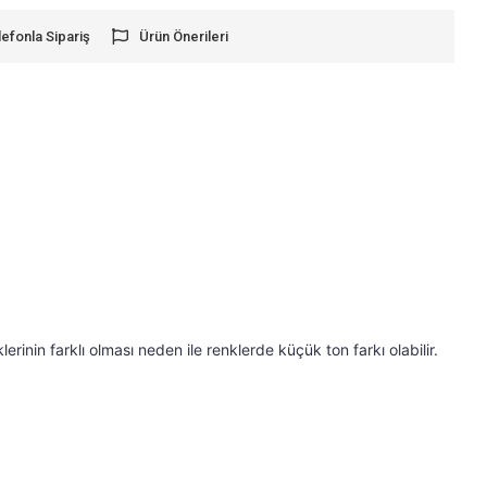
lefonla Sipariş
Ürün Önerileri
lay, hafif, Zarif yapı ve dikiş. Kasayı kaldırmak zoru
rinin farklı olması neden ile renklerde küçük ton farkı olabilir. 