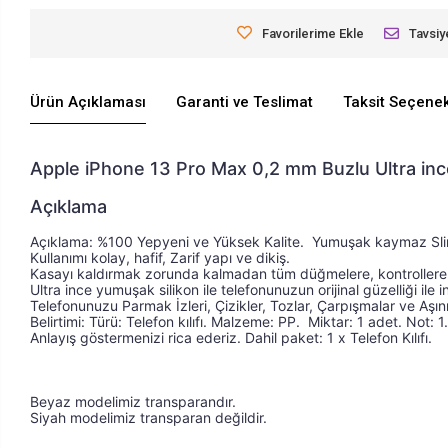
Favorilerime Ekle
Tavsiy
Ürün Açıklaması
Garanti ve Teslimat
Taksit Seçenek
Apple iPhone 13 Pro Max 0,2 mm Buzlu Ultra ince
Açıklama
Açıklama: %100 Yepyeni ve Yüksek Kalite.  Yumuşak kaymaz Slim K
Açıklama: %100 Yepyeni ve Yüksek Kalite. Telefonunu
Kullanımı kolay, hafif, Zarif yapı ve dikiş. 
Kasayı kaldırmak zorunda kalmadan tüm düğmelere, kontrollere v
Ultra ince yumuşak silikon ile telefonunuzun orijinal güzelliği ile i
Telefonunuzu Parmak İzleri, Çizikler, Tozlar, Çarpışmalar ve Aşı
Belirtimi: Türü: Telefon kılıfı. Malzeme: PP.  Miktar: 1 adet. Not:
Anlayış göstermenizi rica ederiz. Dahil paket: 1 x Telefon Kılıfı.
Beyaz modelimiz transparandır.
Siyah modelimiz transparan değildir.