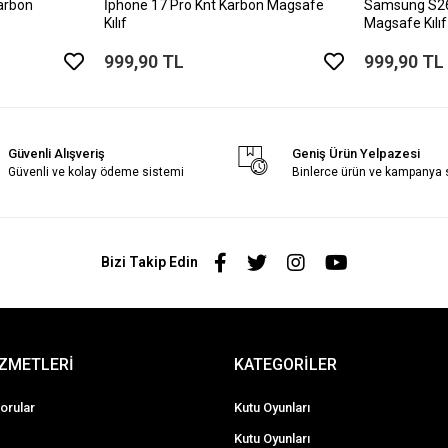
arbon
İphone 17 Pro Knt Karbon Magsafe
Samsung S26 
Kılıf
Magsafe Kılıf
999,90 TL
999,90 TL
Güvenli Alışveriş
Geniş Ürün Yelpazesi
Güvenli ve kolay ödeme sistemi
Binlerce ürün ve kampanya
Bizi Takip Edin
İZMETLERİ
KATEGORİLER
orular
Kutu Oyunları
Kutu Oyunları