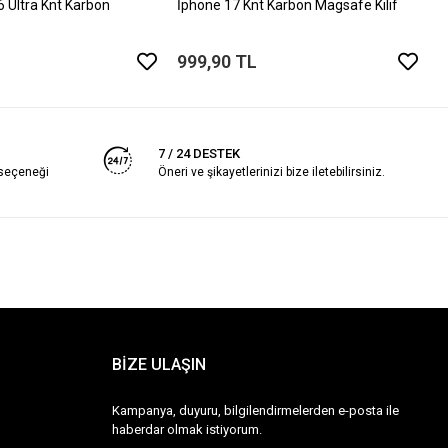
Ultra Knt Karbon
İphone 17 Knt Karbon Magsafe Kılıf
999,90 TL
7 / 24 DESTEK
 seçeneği
Öneri ve şikayetlerinizi bize iletebilirsiniz.
BİZE ULAŞIN
Kampanya, duyuru, bilgilendirmelerden e-posta ile
haberdar olmak istiyorum.