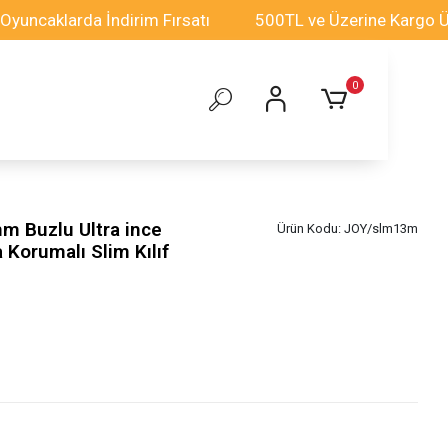
aklarda İndirim Fırsatı
500TL ve Üzerine Kargo Ücrets
0
m Buzlu Ultra ince
Ürün Kodu:
JOY/slm13m
Korumalı Slim Kılıf