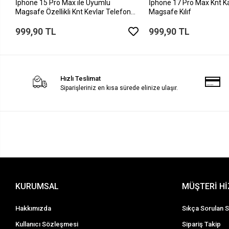
İphone 15 Pro Max ile Uyumlu
İphone 17 Pro Max Knt K
Magsafe Özellikli Knt Kevlar Telefon
Magsafe Kılıf
Kılıfı
999,90 TL
999,90 TL
Hızlı Teslimat
Siparişleriniz en kısa sürede elinize ulaşır.
KURUMSAL
MÜŞTERİ H
Hakkımızda
Sıkça Sorulan S
Kullanıcı Sözleşmesi
Sipariş Takip