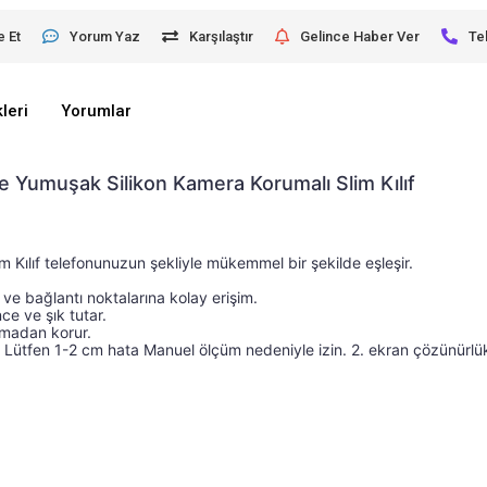
e Et
Yorum Yaz
Karşılaştır
Gelince Haber Ver
Te
leri
Yorumlar
 Yumuşak Silikon Kamera Korumalı Slim Kılıf
ılıf telefonunuzun şekliyle mükemmel bir şekilde eşleşir. 
zun şekliyle mükemmel bir şekilde eşleşir. Kullanımı ko
e bağlantı noktalarına kolay erişim.
nce ve şık tutar.
nmadan korur. 
 1. Lütfen 1-2 cm hata Manuel ölçüm nedeniyle izin. 2. ekran çözünürlükle