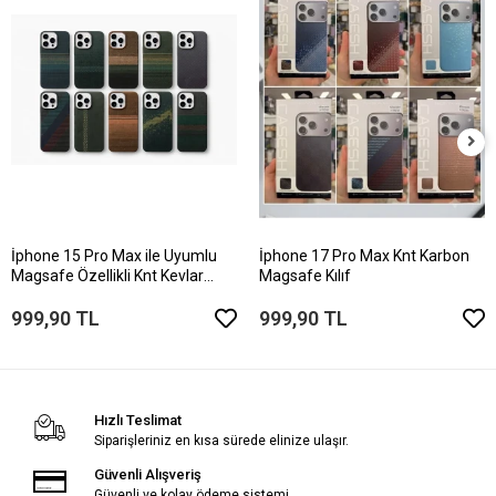
İphone 15 Pro Max ile Uyumlu
İphone 17 Pro Max Knt Karbon
Magsafe Özellikli Knt Kevlar
Magsafe Kılıf
Telefon Kılıfı
999,90 TL
999,90 TL
Hızlı Teslimat
Siparişleriniz en kısa sürede elinize ulaşır.
Güvenli Alışveriş
Güvenli ve kolay ödeme sistemi