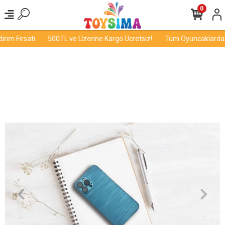
0
im Fırsatı
500TL ve Üzerine Kargo Ücretsiz!
Tüm Oyuncaklarda İn