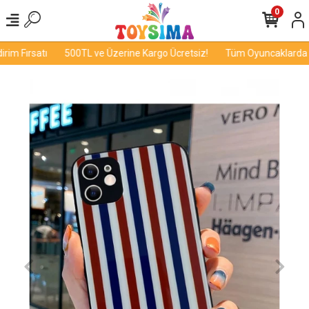
0
m Fırsatı
500TL ve Üzerine Kargo Ücretsiz!
Tüm Oyuncaklarda İnd