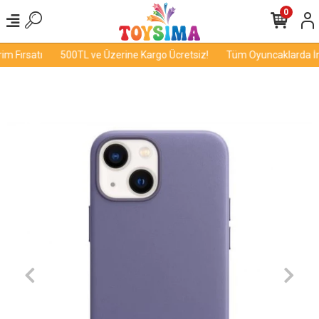
0
 Fırsatı
500TL ve Üzerine Kargo Ücretsiz!
Tüm Oyuncaklarda İndi