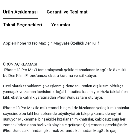
Ürün Açıklaması
Garanti ve Teslimat
Taksit Seçenekleri
Yorumlar
Apple iPhone 13 Pro Max için MagSafe Özellikli Deri Kılıf
ÜRÜN AÇIKLAMASI
iPhone 13 Pro Max'i tamamlayacak şekilde tasarlanan MagSafe özellikli
bu Deri Kılıf, iPhone’unuza ekstra koruma ve stil katıyor.
Özel olarak tabaklanmış ve işlenmiş deriden üretilen dış kısım oldukça
yumuşak ve zaman içerisinde doğal bir patina kazanıyor. Hızla takılabilen
kılıf, ekstra kalınlık yaratmadan iPhone’unuza tam oturuyor.
iPhone 13 Pro Max ile mükemmel bir şekilde hizalanan yerleşik mıknatıslar
sayesinde bu kılıf her seferinde büyüleyici bir takıp çıkarma deneyimi
sunuyor. Mükemmel bir şekilde hizalanan mıknatıslar, kablosuz şarjı her
zamankinden daha hızlı ve kolay hale getiriyor. Şarj etmeniz gerektiğinde
iPhone’unuzu kılıfından çıkarmak zorunda kalmadan MagSafe şarj