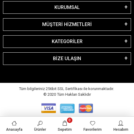
KURUMSAL
MÜŞTERİ HİZMETLERİ
KATEGORİLER
BİZE ULAŞIN
Tüm bilgileriniz 256bit SSL Sertifikası ile korunmaktadır.
© 2020
Tüm Hakları Saklıdır
0
Anasayfa
Ürünler
Sepetim
Favorilerim
Hesabım