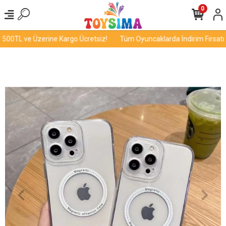
0
00TL ve Üzerine Kargo Ücretsiz!
Tüm Oyuncaklarda İndirim Fırsatı