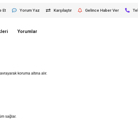
e Et
Yorum Yaz
Karşılaştır
Gelince Haber Ver
Te
leri
Yorumlar
avrayarak koruma altına alır.
üm sağlar.