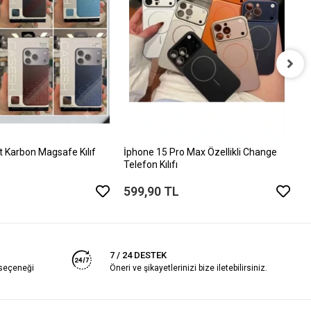
İ
K
Kı
1
t Karbon Magsafe Kılıf
İphone 15 Pro Max Özellikli Change
Telefon Kılıfı
599,90 TL
7 / 24 DESTEK
 seçeneği
Öneri ve şikayetlerinizi bize iletebilirsiniz.