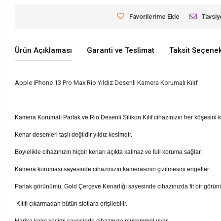
Favorilerime Ekle
Tavsiy
Ürün Açıklaması
Garanti ve Teslimat
Taksit Seçenek
Apple iPhone 13 Pro Max Rio Yıldız Desenli Kamera Korumalı Kılıf
Kamera Korumalı Parlak ve Rio Desenli Silikon Kılıf cihazınızın her köşesini k
Kenar desenleri taşlı değildir yıldız kesimdir.
Böylelikle cihazınızın hiçbir kenarı açıkta kalmaz ve full koruma sağlar.
Kamera koruması sayesinde cihazınızın kamerasının çizilmesini engeller.
Parlak görünümü, Gold Çerçeve Kenarlığı sayesinde cihazınızda fit bir görün
Kılıfı çıkarmadan bütün slotlara erişilebilir.
Harika kalıp kesimi sayesinde cihazınıza mükemmel uyar.