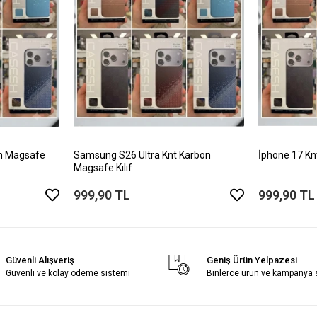
on Magsafe
Samsung S26 Ultra Knt Karbon
İphone 17 Kn
Magsafe Kılıf
999,90 TL
999,90 TL
Güvenli Alışveriş
Geniş Ürün Yelpazesi
Güvenli ve kolay ödeme sistemi
Binlerce ürün ve kampanya