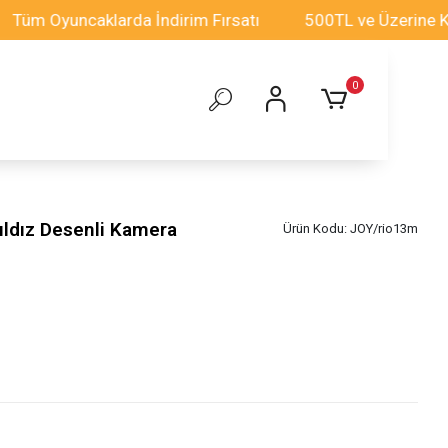
yuncaklarda İndirim Fırsatı
500TL ve Üzerine Kargo Üc
0
ıldız Desenli Kamera
Ürün Kodu:
JOY/rio13m