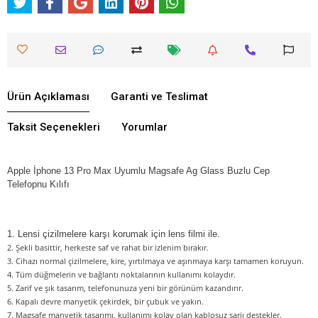
Ürün Açıklaması
Garanti ve Teslimat
Taksit Seçenekleri
Yorumlar
Apple İphone 13 Pro Max Uyumlu Magsafe Ag Glass Buzlu Cep
Telefopnu Kılıfı
1. Lensi çizilmelere karşı korumak için lens filmi ile.
2. Şekli basittir, herkeste saf ve rahat bir izlenim bırakır.
3. Cihazı normal çizilmelere, kire, yırtılmaya ve aşınmaya karşı tamamen koruyun.
4. Tüm düğmelerin ve bağlantı noktalarının kullanımı kolaydır.
5. Zarif ve şık tasarım, telefonunuza yeni bir görünüm kazandırır.
6. Kapalı devre manyetik çekirdek, bir çubuk ve yakın.
7. Magsafe manyetik tasarımı, kullanımı kolay olan kablosuz şarjı destekler.