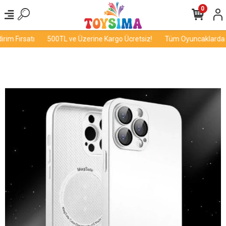
0
im Fırsatı
500TL ve Üzerine Kargo Ücretsiz!
Tüm Oyuncaklarda İnd