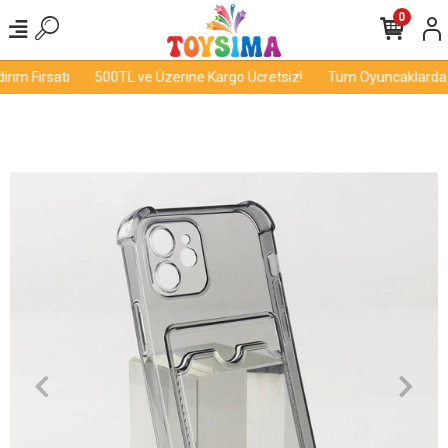
0
im Fırsatı
500TL ve Üzerine Kargo Ücretsiz!
Tüm Oyuncaklarda İn