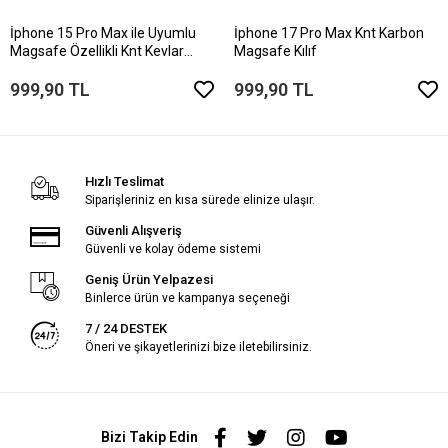
İphone 15 Pro Max ile Uyumlu
İphone 17 Pro Max Knt Karbon
Magsafe Özellikli Knt Kevlar
Magsafe Kılıf
Telefon Kılıfı
999,90 TL
999,90 TL
Hızlı Teslimat
Siparişleriniz en kısa sürede elinize ulaşır.
Güvenli Alışveriş
Güvenli ve kolay ödeme sistemi
Geniş Ürün Yelpazesi
Binlerce ürün ve kampanya seçeneği
7 / 24 DESTEK
Öneri ve şikayetlerinizi bize iletebilirsiniz.
Bizi Takip Edin