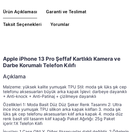
Ürün Açıklaması
Garanti ve Teslimat
Taksit Seçenekleri
Yorumlar
Apple iPhone 13 Pro Şeffaf Kartlıklı Kamera ve
Darbe Korumalı Telefon Kılıfı
Açıklama
Malzeme: yüksek kalite yumuşak TPU Stil: moda şık lüks şık cep 
Malzeme: yüksek kalite yumuşak TPU Stil: moda şık lük
telefonu aksesuarları büyük arka kapak İşlevi: darbeye dayanıklı 
+ Anti-knock + Anti-Patinaj + çizilmeye dayanıklı
Özellikleri 1: Moda Basit Düz Düz Şeker Renk Tasarımı 2: Ultra 
ince ince yumuşak TPU silikon arka kapak kılıfları 3. moda şık 
lüks şık cep telefonu aksesuarları kılıf arka kapak 4. moda düz 
renk basit stil tasarım kılıf kapağı Paket Ağırlığı: 25g Paket 
içerir:1X Telefon Kılıfı
İpuçları: 1.Case ONLY, Diğer Aksesuarlar dahil değildir. 2.Öğelerin 