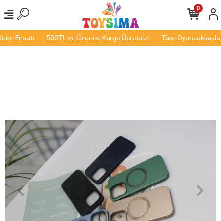
0
im Fırsatı
500TL ve Üzerine Kargo Ücretsiz!
Tüm Oyuncaklarda İnd