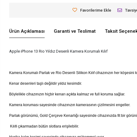
Favorilerime Ekle
Tavsiy
Ürün Açıklaması
Garanti ve Teslimat
Taksit Seçenek
Apple iPhone 13 Rio Yıldız Desenli Kamera Korumalı Kılıf
Kamera Korumalı Parlak ve Rio Desenli Silikon Kılıf cihazınızın her köşesini k
Kenar desenleri taşlı değildir yıldız kesimdir.
Böylelikle cihazınızın hiçbir kenarı açıkta kalmaz ve full koruma sağlar.
Kamera koruması sayesinde cihazınızın kamerasının çizilmesini engeller.
Parlak görünümü, Gold Çerçeve Kenarlığı sayesinde cihazınızda fit bir görün
Kılıfı çıkarmadan bütün slotlara erişilebilir.
Harika kalıp kesimi sayesinde cihazınıza mükemmel uyar.