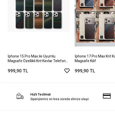
İphone 15 Pro Max ile Uyumlu
İphone 17 Pro Max Knt K
Magsafe Özellikli Knt Kevlar Telefon
Magsafe Kılıf
Kılıfı
999,90 TL
999,90 TL
Hızlı Teslimat
Siparişleriniz en kısa sürede elinize ulaşır.