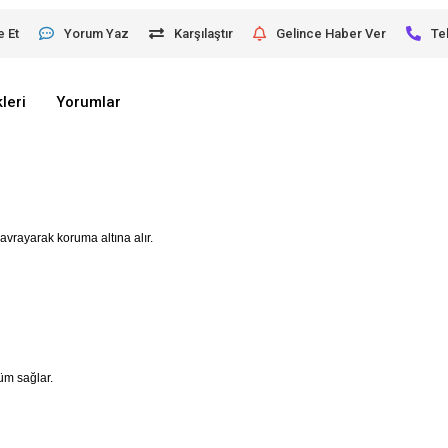
e Et
Yorum Yaz
Karşılaştır
Gelince Haber Ver
Te
leri
Yorumlar
avrayarak koruma altına alır.
üm sağlar.