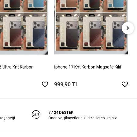
İ
T
5
Ultra Knt Karbon
İphone 17 Knt Karbon Magsafe Kılıf
999,90 TL
7 / 24 DESTEK
 seçeneği
Öneri ve şikayetlerinizi bize iletebilirsiniz.