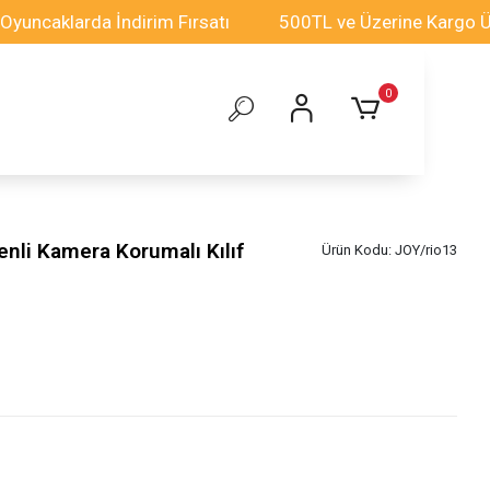
arda İndirim Fırsatı
500TL ve Üzerine Kargo Ücretsiz!
0
enli Kamera Korumalı Kılıf
Ürün Kodu:
JOY/rio13