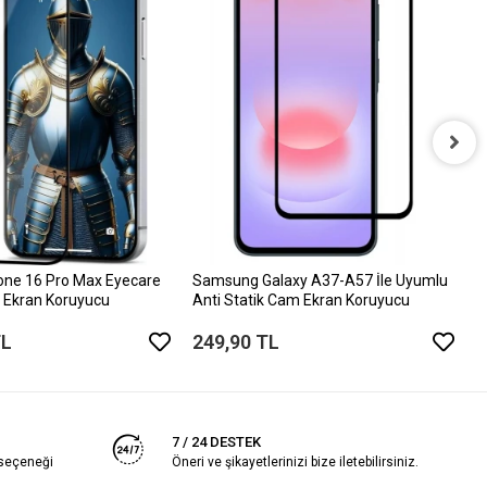
i
D
6
one 16 Pro Max Eyecare
Samsung Galaxy A37-A57 İle Uyumlu
 Ekran Koruyucu
Anti Statik Cam Ekran Koruyucu
TL
249,90 TL
7 / 24 DESTEK
 seçeneği
Öneri ve şikayetlerinizi bize iletebilirsiniz.