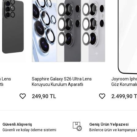
s Lens
Sapphire Galaxy S26 Ultra Lens
Joyroom İph
lı
Koruyucu Kurulum Aparatlı
Göz Korumalı
249,90 TL
2.499,90 
Güvenli Alışveriş
Geniş Ürün Yelpazesi
Güvenli ve kolay ödeme sistemi
Binlerce ürün ve kampanya