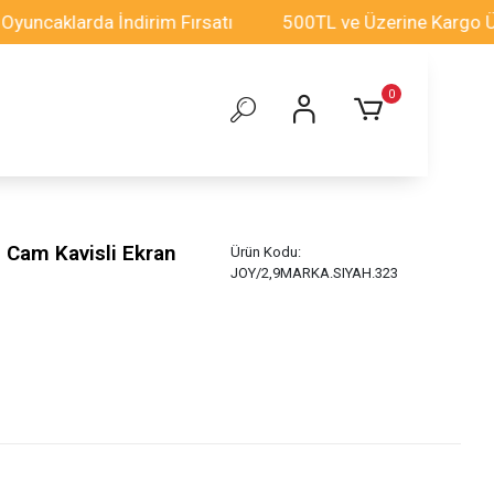
klarda İndirim Fırsatı
500TL ve Üzerine Kargo Ücretsi
0
 Cam Kavisli Ekran
Ürün Kodu:
JOY/2,9MARKA.SIYAH.323