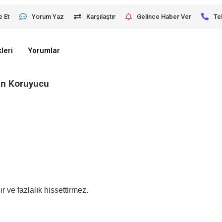
e Et
Yorum Yaz
Karşılaştır
Gelince Haber Ver
Te
leri
Yorumlar
an Koruyucu
r ve fazlalık hissettirmez.