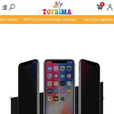
0
im Fırsatı
500TL ve Üzerine Kargo Ücretsiz!
Tüm Oyuncaklarda İnd