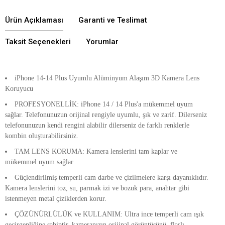
Ürün Açıklaması
Garanti ve Teslimat
Taksit Seçenekleri
Yorumlar
iPhone 14-14 Plus Uyumlu Alüminyum Alaşım 3D Kamera Lens
Koruyucu
PROFESYONELLİK: iPhone 14 / 14 Plus'a mükemmel uyum
sağlar. Telefonunuzun orijinal rengiyle uyumlu, şık ve zarif. Dilerseniz
telefonunuzun kendi rengini alabilir dilerseniz de farklı renklerle
kombin oluşturabilirsiniz.
TAM LENS KORUMA: Kamera lenslerini tam kaplar ve
mükemmel uyum sağlar
Güçlendirilmiş temperli cam darbe ve çizilmelere karşı dayanıklıdır.
Kamera lenslerini toz, su, parmak izi ve bozuk para, anahtar gibi
istenmeyen metal çiziklerden korur.
ÇÖZÜNÜRLÜLÜK ve KULLANIM: Ultra ince temperli cam ışık
geçirgenliğine sahiptir, kameranızın orijinal görüntüsünü, flaşlı