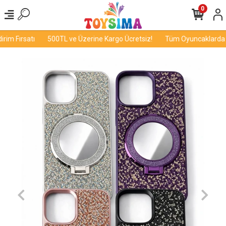
0
im Fırsatı
500TL ve Üzerine Kargo Ücretsiz!
Tüm Oyuncaklarda İnd