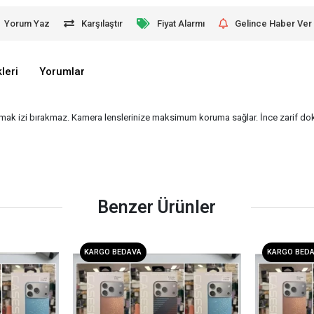
Yorum Yaz
Karşılaştır
Fiyat Alarmı
Gelince Haber Ver
leri
Yorumlar
mak izi bırakmaz. Kamera lenslerinize maksimum koruma sağlar. İnce zarif dok
Benzer Ürünler
KARGO BEDAVA
KARGO BED