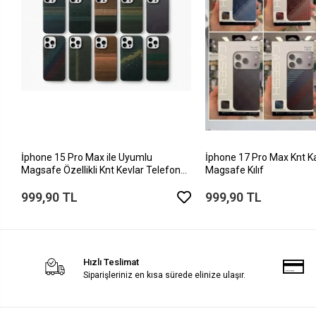
İphone 15 Pro Max ile Uyumlu
İphone 17 Pro Max Knt K
Magsafe Özellikli Knt Kevlar Telefon
Magsafe Kılıf
Kılıfı
999,90 TL
999,90 TL
Hızlı Teslimat
Siparişleriniz en kısa sürede elinize ulaşır.