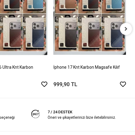
İ
T
5
Ultra Knt Karbon
İphone 17 Knt Karbon Magsafe Kılıf
999,90 TL
7 / 24 DESTEK
 seçeneği
Öneri ve şikayetlerinizi bize iletebilirsiniz.