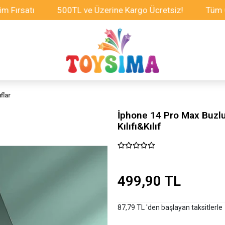
atı
500TL ve Üzerine Kargo Ücretsiz!
Tüm Oyuncak
flar
İphone 14 Pro Max Buzlu
Kılıfı&Kılıf
499,90 TL
87,79 TL 'den başlayan taksitlerle