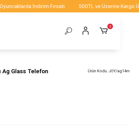
larda İndirim Fırsatı
500TL ve Üzerine Kargo Ücretsi
0
 Ag Glass Telefon
Ürün Kodu:
JOY/ag14m