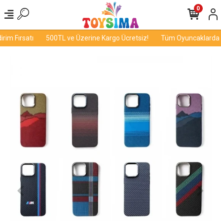
0
im Fırsatı
500TL ve Üzerine Kargo Ücretsiz!
Tüm Oyuncaklarda İn