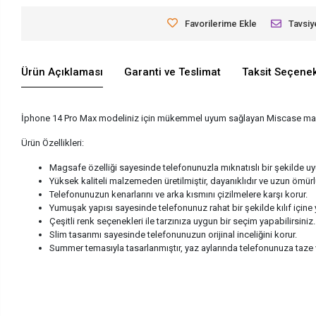
Favorilerime Ekle
Tavsiy
Ürün Açıklaması
Garanti ve Teslimat
Taksit Seçenek
İphone 14 Pro Max modeliniz için mükemmel uyum sağlayan Miscase marka M
Ürün Özellikleri:
Magsafe özelliği sayesinde telefonunuzla mıknatıslı bir şekilde uyu
Yüksek kaliteli malzemeden üretilmiştir, dayanıklıdır ve uzun ömürl
Telefonunuzun kenarlarını ve arka kısmını çizilmelere karşı korur.
Yumuşak yapısı sayesinde telefonunuz rahat bir şekilde kılıf içine yerl
Çeşitli renk seçenekleri ile tarzınıza uygun bir seçim yapabilirsiniz.
Slim tasarımı sayesinde telefonunuzun orijinal inceliğini korur.
Summer temasıyla tasarlanmıştır, yaz aylarında telefonunuza taze ve