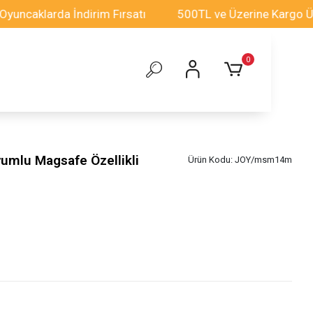
arda İndirim Fırsatı
500TL ve Üzerine Kargo Ücretsiz!
0
yumlu Magsafe Özellikli
Ürün Kodu:
JOY/msm14m