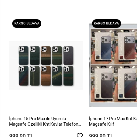
KARGO BEDAVA
KARGO BEDAVA
İphone 15 Pro Max ile Uyumlu
İphone 17 Pro Max Knt K
Magsafe Özellikli Knt Kevlar Telefon
Magsafe Kılıf
Kılıfı
999,90 TL
999,90 TL