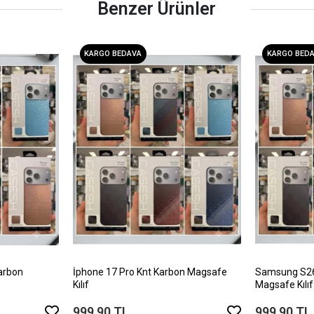
Benzer Ürünler
KARGO BEDAVA
KARGO BED
arbon
İphone 17 Pro Knt Karbon Magsafe
Samsung S26 
Kılıf
Magsafe Kılıf
999,90 TL
999,90 TL