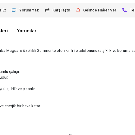
e Et
Yorum Yaz
Karşılaştır
Gelince Haber Ver
Te
leri
Yorumlar
agsafe özellikli Summer telefon kılıfı ile telefonunuza şıklık ve koruma sağ
mlu çalışır.
üdür.
eştirilir ve çıkarılır.
 enerjik bir hava katar.