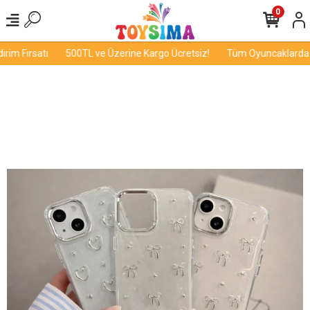
0
im Fırsatı
500TL ve Üzerine Kargo Ücretsiz!
Tüm Oyuncaklarda İn