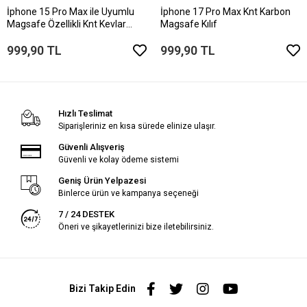
İphone 15 Pro Max ile Uyumlu
İphone 17 Pro Max Knt Karbon
Magsafe Özellikli Knt Kevlar
Magsafe Kılıf
Telefon Kılıfı
999,90 TL
999,90 TL
Hızlı Teslimat
Siparişleriniz en kısa sürede elinize ulaşır.
Güvenli Alışveriş
Güvenli ve kolay ödeme sistemi
Geniş Ürün Yelpazesi
Binlerce ürün ve kampanya seçeneği
7 / 24 DESTEK
Öneri ve şikayetlerinizi bize iletebilirsiniz.
Bizi Takip Edin