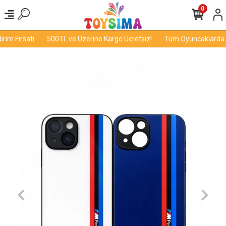
0
im Fırsatı
500TL ve Üzerine Kargo Ücretsiz!
Tüm Oyuncaklarda İnd