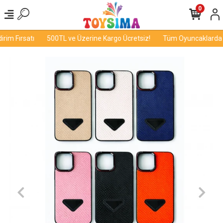
0
im Fırsatı
500TL ve Üzerine Kargo Ücretsiz!
Tüm Oyuncaklarda İnd