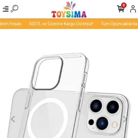
0
im Fırsatı
500TL ve Üzerine Kargo Ücretsiz!
Tüm Oyuncaklarda İn